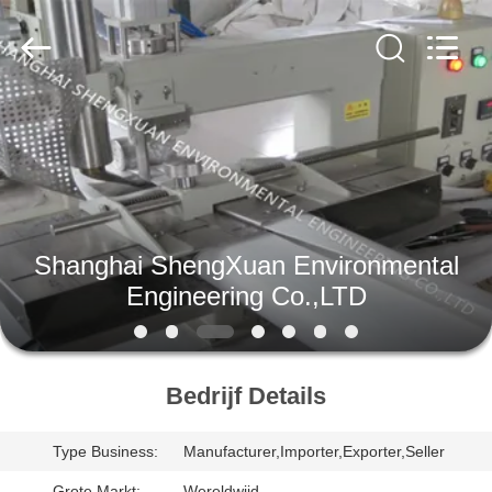
Engineering
Co.,LTD.
All
Rights
Reserved.
Developed
by
ECER
HUIS
PRODUCTEN
ONGEVEER
Shanghai ShengXuan Environmental
ONS
Engineering Co.,LTD
FABRIEKSREIS
Bedrijf Details
KWALITEITSCONTROLE
Type Business:
Manufacturer,Importer,Exporter,Seller
Grote Markt:
Wereldwijd