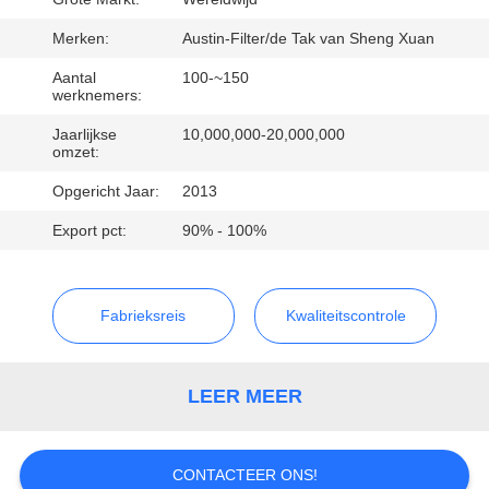
CONTACTEER
ONS
Merken:
Austin-Filter/de Tak van Sheng Xuan
Aantal
100-~150
werknemers:
VERZOEK
Jaarlijkse
10,000,000-20,000,000
OM
omzet:
EEN
Opgericht Jaar:
2013
CITAAT
Export pct:
90% - 100%
SITEMAP
Fabrieksreis
Kwaliteitscontrole
PRIVACY
POLICY
LEER MEER
CONTACTEER ONS!