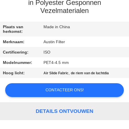
CONTACTEER
in Polyester Gesponnen
ONS
Vezelmaterialen
VERZOEK
Plaats van
Made in China
herkomst:
OM
Merknaam:
Austin Filter
EEN
Certificering:
ISO
CITAAT
Modelnummer:
PET4-4.5 mm
Hoog licht:
,
SITEMAP
Air Slide Fabric
de riem van de luchtdia
CONTACTEER ONS!
PRIVACY
POLICY
DETAILS ONTVOUWEN