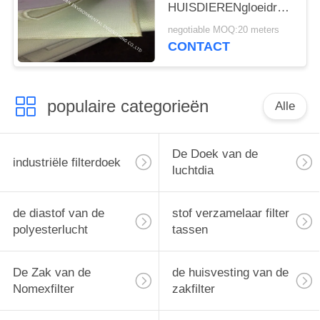
HUISDIERENgloeidraad
Doek 270mm Breedte
negotiable MOQ:20 meters
voor Silovrachtwagen
CONTACT
het Lossen Systeem
populaire categorieën
Alle
De Doek van de
industriële filterdoek
luchtdia
de diastof van de
stof verzamelaar filter
polyesterlucht
tassen
De Zak van de
de huisvesting van de
Nomexfilter
zakfilter