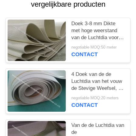
vergelijkbare producten
Doek 3-8 mm Dikte
met hoge weerstand
van de Luchtdia voor
Pneumatische
negotiable MOQ:50 meter
Transportbandlijnen
CONTACT
4 Doek van de de
Luchtdia van het vouw
de Stevige Weefsel, 4-
8 van mm de Riemstof
negotiable MOQ:20 meters
Dikte voor Cementsilo
CONTACT
Van de de Luchtdia van
de