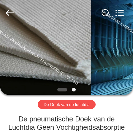
Engineering
Co.,LTD.
All
Rights
Reserved.
Developed
by
ECER
HUIS
PRODUCTEN
ONGEVEER
ONS
FABRIEKSREIS
De Doek van de luchtdia
KWALITEITSCONTROLE
De pneumatische Doek van de
Luchtdia Geen Vochtigheidsabsorptie