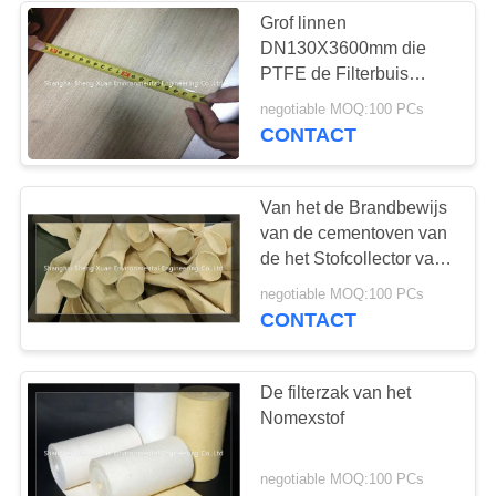
Grof linnen
DN130X3600mm die
PTFE de Filterbuis
onderdompelen van
negotiable MOQ:100 PCs
550gsm Nomex
CONTACT
Van het de Brandbewijs
van de cementoven van
de het Stofcollector van
Nomex de Filterzakken
negotiable MOQ:100 PCs
CONTACT
De filterzak van het
Nomexstof
negotiable MOQ:100 PCs