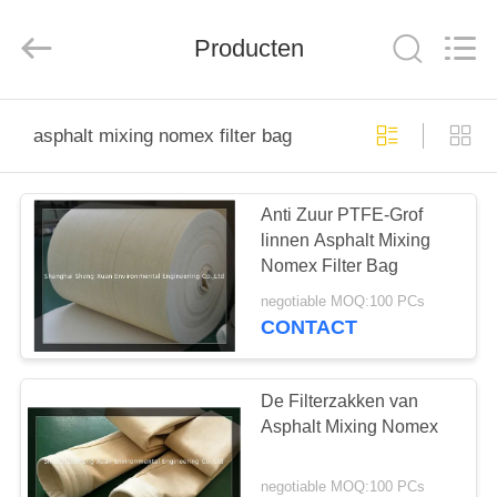
Engineering
Co.,LTD.
All
Rights
Producten
Reserved.
Developed
by
ECER
HUIS
asphalt mixing nomex filter bag
PRODUCTEN
Anti Zuur PTFE-Grof
linnen Asphalt Mixing
ONGEVEER
Nomex Filter Bag
ONS
negotiable MOQ:100 PCs
CONTACT
FABRIEKSREIS
De Filterzakken van
KWALITEITSCONTROLE
Asphalt Mixing Nomex
negotiable MOQ:100 PCs