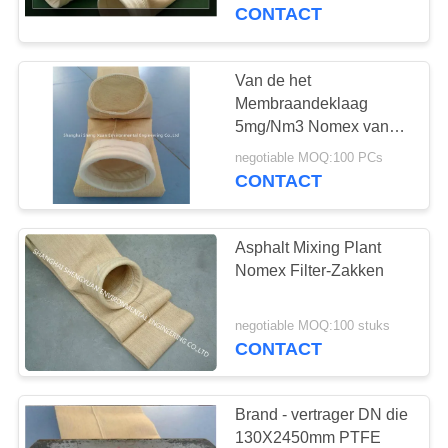
CONTACTEER
CONTACT
ONS
Van de het
VERZOEK
Membraandeklaag
OM
5mg/Nm3 Nomex van
Asphalt Mixing PTFE de
EEN
negotiable MOQ:100 PCs
Filterkoker
CONTACT
CITAAT
Asphalt Mixing Plant
SITEMAP
Nomex Filter-Zakken
PRIVACY
negotiable MOQ:100 stuks
CONTACT
POLICY
Brand - vertrager DN die
130X2450mm PTFE