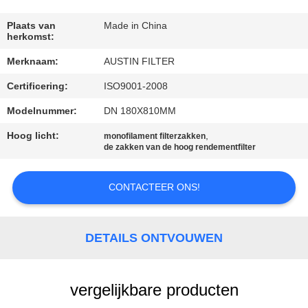
CONTACTEER
ONS
Plaats van
Made in China
herkomst:
Merknaam:
AUSTIN FILTER
VERZOEK
Certificering:
ISO9001-2008
OM
EEN
Modelnummer:
DN 180X810MM
CITAAT
Hoog licht:
,
monofilament filterzakken
de zakken van de hoog rendementfilter
SITEMAP
CONTACTEER ONS!
PRIVACY
DETAILS ONTVOUWEN
POLICY
vergelijkbare producten