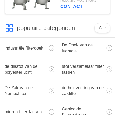
negotiable MOQ:1 reeks
Multi150psi
CONTACT
populaire categorieën
Alle
De Doek van de
industriële filterdoek
luchtdia
de diastof van de
stof verzamelaar filter
polyesterlucht
tassen
De Zak van de
de huisvesting van de
Nomexfilter
zakfilter
Geplooide
micron filter tassen
Filterpatroon