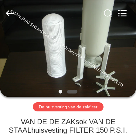
ShengXuan
Environmental
Engineering
Co.,LTD.
All
Rights
Reserved.
Developed
HUIS
by
ECER
PRODUCTEN
ONGEVEER
ONS
FABRIEKSREIS
De huisvesting van de zakfilter
KWALITEITSCONTROLE
VAN DE DE ZAKsok VAN DE
STAALhuisvesting FILTER 150 P.S.I.