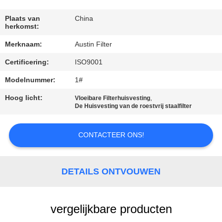
CONTACTEER
ONS
Plaats van
China
herkomst:
Merknaam:
Austin Filter
VERZOEK
Certificering:
ISO9001
OM
EEN
Modelnummer:
1#
CITAAT
Hoog licht:
,
Vloeibare Filterhuisvesting
De Huisvesting van de roestvrij staalfilter
SITEMAP
CONTACTEER ONS!
PRIVACY
DETAILS ONTVOUWEN
POLICY
vergelijkbare producten